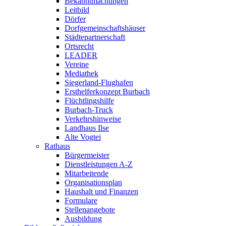
Bekanntmachungen
Leitbild
Dörfer
Dorfgemeinschaftshäuser
Städtepartnerschaft
Ortsrecht
LEADER
Vereine
Mediathek
Siegerland-Flughafen
Ersthelferkonzept Burbach
Flüchtlingshilfe
Burbach-Truck
Verkehrshinweise
Landhaus Ilse
Alte Vogtei
Rathaus
Bürgermeister
Dienstleistungen A-Z
Mitarbeitende
Organisationsplan
Haushalt und Finanzen
Formulare
Stellenangebote
Ausbildung