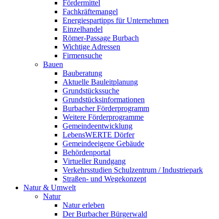
Fördermittel
Fachkräftemangel
Energiespartipps für Unternehmen
Einzelhandel
Römer-Passage Burbach
Wichtige Adressen
Firmensuche
Bauen
Bauberatung
Aktuelle Bauleitplanung
Grundstückssuche
Grundstücksinformationen
Burbacher Förderprogramm
Weitere Förderprogramme
Gemeindeentwicklung
LebensWERTE Dörfer
Gemeindeeigene Gebäude
Behördenportal
Virtueller Rundgang
Verkehrsstudien Schulzentrum / Industriepark
Straßen- und Wegekonzept
Natur & Umwelt
Natur
Natur erleben
Der Burbacher Bürgerwald