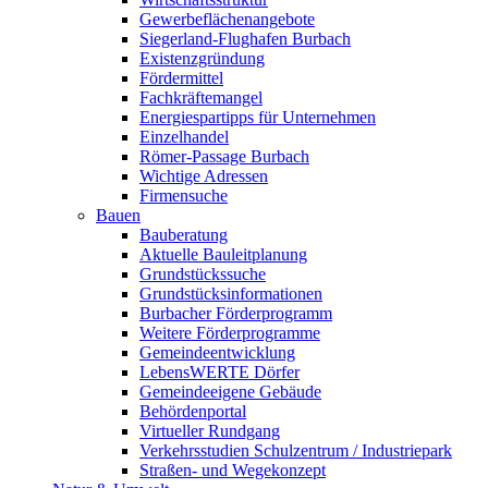
Gewerbeflächenangebote
Siegerland-Flughafen Burbach
Existenzgründung
Fördermittel
Fachkräftemangel
Energiespartipps für Unternehmen
Einzelhandel
Römer-Passage Burbach
Wichtige Adressen
Firmensuche
Bauen
Bauberatung
Aktuelle Bauleitplanung
Grundstückssuche
Grundstücksinformationen
Burbacher Förderprogramm
Weitere Förderprogramme
Gemeindeentwicklung
LebensWERTE Dörfer
Gemeindeeigene Gebäude
Behördenportal
Virtueller Rundgang
Verkehrsstudien Schulzentrum / Industriepark
Straßen- und Wegekonzept