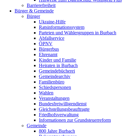
Barrierefreiheit
Bürger & Gemeinde
Bürger
Ukraine-Hilfe
Ratsinformationssystem
Parteien und Wählergruppen in Burbach
Abfallservice
ÖPNV
Bürgerbus
Ehrenamt
Kinder und Familie
Heiraten in Burbach
Gemeindebücherei
Gemeindearchiv
Familienbüro
Schiedspersonen
Wahlen
Veranstaltungen
Bundesfreiwilligendienst
Gleichstellungsbeauftragte
Friedhofsverwaltung
Informationen zur Grundsteuerreform
Gemeinde
800 Jahre Burbach