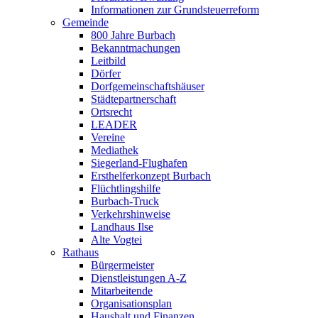
Informationen zur Grundsteuerreform
Gemeinde
800 Jahre Burbach
Bekanntmachungen
Leitbild
Dörfer
Dorfgemeinschaftshäuser
Städtepartnerschaft
Ortsrecht
LEADER
Vereine
Mediathek
Siegerland-Flughafen
Ersthelferkonzept Burbach
Flüchtlingshilfe
Burbach-Truck
Verkehrshinweise
Landhaus Ilse
Alte Vogtei
Rathaus
Bürgermeister
Dienstleistungen A-Z
Mitarbeitende
Organisationsplan
Haushalt und Finanzen