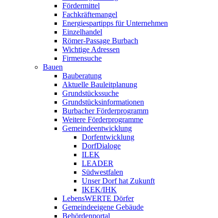
Fördermittel
Fachkräftemangel
Energiespartipps für Unternehmen
Einzelhandel
Römer-Passage Burbach
Wichtige Adressen
Firmensuche
Bauen
Bauberatung
Aktuelle Bauleitplanung
Grundstückssuche
Grundstücksinformationen
Burbacher Förderprogramm
Weitere Förderprogramme
Gemeindeentwicklung
Dorfentwicklung
DorfDialoge
ILEK
LEADER
Südwestfalen
Unser Dorf hat Zukunft
IKEK/IHK
LebensWERTE Dörfer
Gemeindeeigene Gebäude
Behördenportal