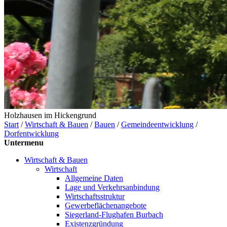
Holzhausen im Hickengrund
Start
/
Wirtschaft & Bauen
/
Bauen
/
Gemeindeentwicklung
/
Dorfentwicklung
Untermenu
Wirtschaft & Bauen
Wirtschaft
Allgemeine Daten
Lage und Verkehrsanbindung
Wirtschaftsstruktur
Gewerbeflächenangebote
Siegerland-Flughafen Burbach
Existenzgründung